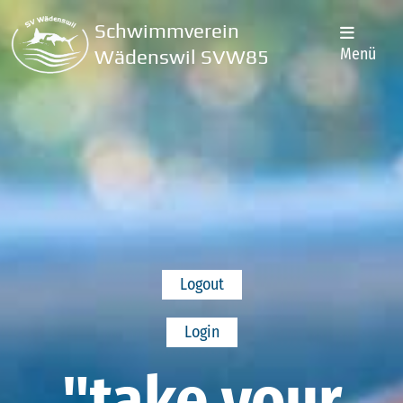
Schwimmverein
Menü
Wädenswil SVW85
Logout
Login
"take your