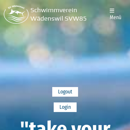
Schwimmverein
Menü
Wädenswil SVW85
Logout
Login
"take your