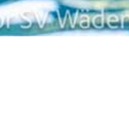
Zurück
28.04.2025
, Hofstätter Marcus
Trainingslager Salou,
Spanien
WAED goes España!