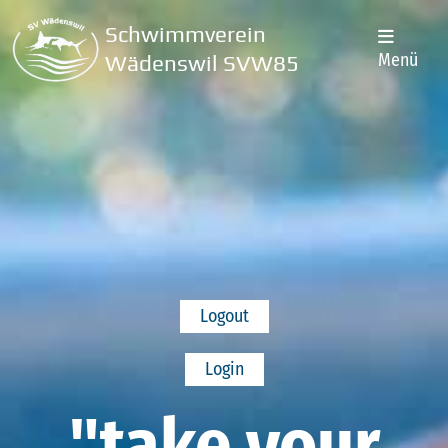
Schwimmverein
Menü
Wädenswil SVW85
Logout
Login
"take your