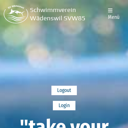
Schwimmverein
Menü
Wädenswil SVW85
Logout
Login
"take your