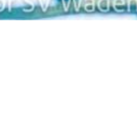
Zurück
25.04.2026
, Hofstätter Marcus
Trainingslager Sizilien
WAED goes Sicily!