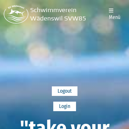
Schwimmverein
Menü
Wädenswil SVW85
Logout
Login
"take your