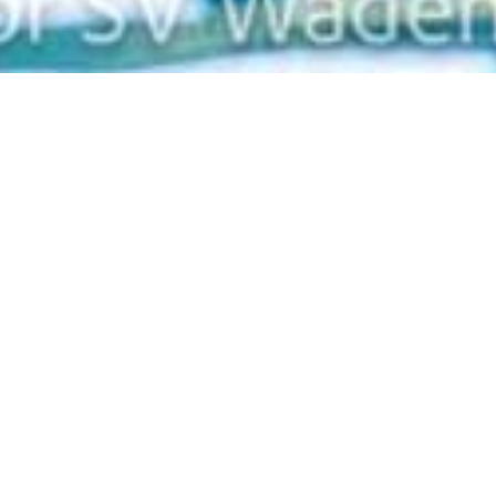
Zurück
28.04.2025
, Hofstätter Marcus
Trainingslager Salou,
Spanien
WAED goes España!