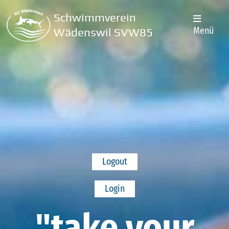
Schwimmverein
Menü
Wädenswil SVW85
Logout
Login
"take your