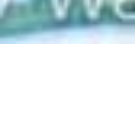
Zurück
15.11.2024
, Jelinek Karolina
Erfolgreiche Teilnahme am
Bank Thalwil Cup.
Unsere SchwimmerInnen haben ihr Bestes beim Bank
Thalwil Cup gegeben, so dass sich das Vereinsergebnis
des SVW mit 10 Gold, 5 Silber und 6 Bronze