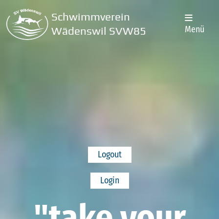
Schwimmverein
Menü
Wädenswil SVW85
Logout
Login
"take your