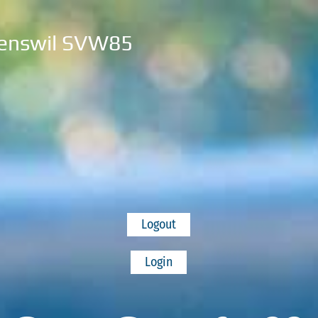
enswil SVW85
Logout
Login