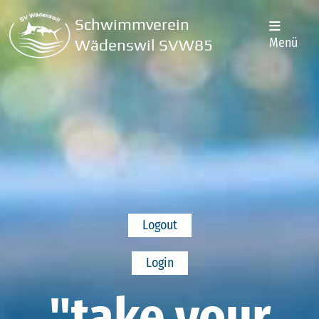
Schwimmverein
Menü
Wädenswil SVW85
Logout
Login
"take your