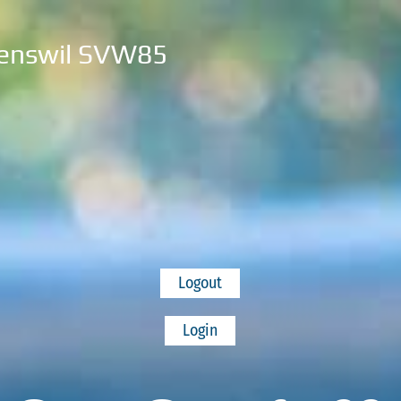
enswil SVW85
Logout
Login