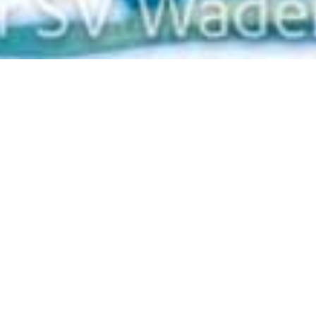
Zurück
24.01.2023
, Rieger Katja
Speed Night Winterthur
21.1.2023
Das war ein ungewöhnlicher Wettkampf in Winterthur:
Einschwimmen um 18.45 und Beginn um 19.30. Nur 50 m
Wettkämpfe. Es verlief auch sehr dynamisch. Alle Läufe
schnell hintereinander und das hat wohl irgendwie
angesteckt, denn die 31 Wädenswiler
Schwimmer*innen schwammen 69 neue Bestzeiten.