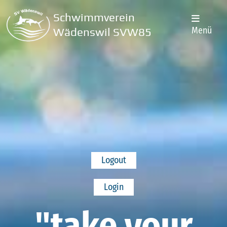
Schwimmverein
Menü
Wädenswil SVW85
Logout
Login
"take your