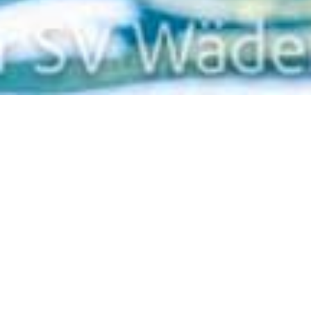
Zurück
15.11.2022
, Rieger Katja
Fischli In-House
Wettkampf Wädenswil
12.11.2022
Am Samstag hatten wir unseren alljährlichen internen