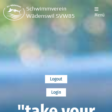
Schwimmverein
Menü
Wädenswil SVW85
Logout
Login
"take your