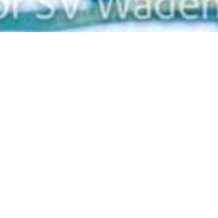
Zurück
25.04.2026
, Hofstätter Marcus
Trainingslager Sizilien
WAED goes Sicily!