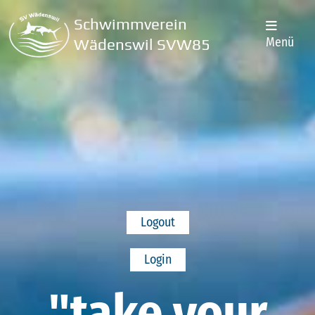
Schwimmverein
Menü
Wädenswil SVW85
Logout
Login
"take your