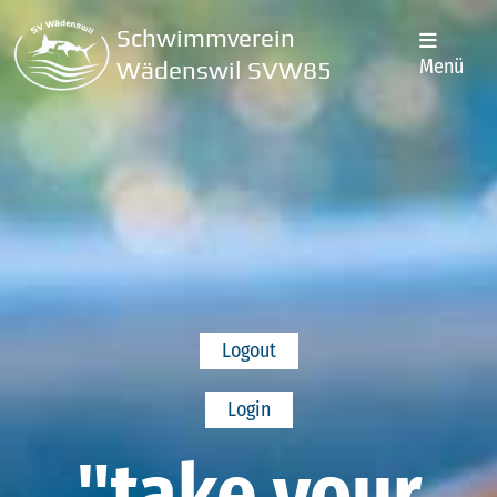
Schwimmverein
Menü
Wädenswil SVW85
Logout
Login
"take your