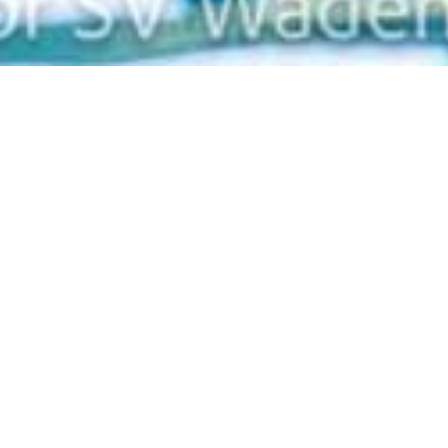
Zurück
28.04.2025
, Hofstätter Marcus
Trainingslager Salou,
Spanien
WAED goes España!