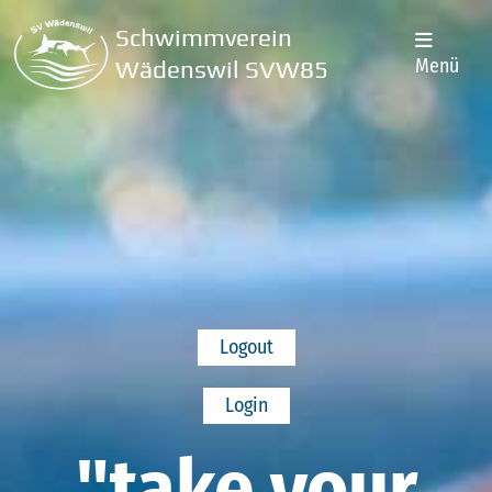
Schwimmverein
Menü
Wädenswil SVW85
Logout
Login
"take your