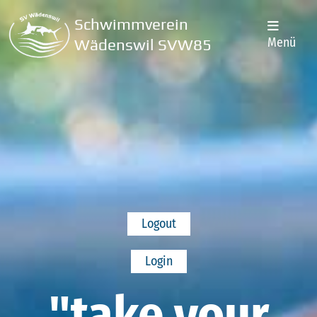
Schwimmverein
Menü
Wädenswil SVW85
Logout
Login
"take your