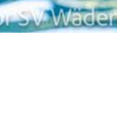
Zurück
Futura Teil 2 (25m)
Wann
Samstag 14.03.2026 (ganztägig)
Termin zum Kalender hinzufügen (.ics)