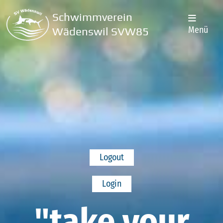
Schwimmverein
Menü
Wädenswil SVW85
Logout
Login
"take your