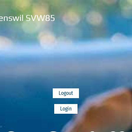
enswil SVW85
Logout
Login