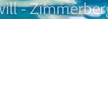
Termine
Keine Termine vorhanden.
Termine abonnieren
(in
Kalender wie Outlook, iCal
oder Mobilgeräte
hinzufügen)
News