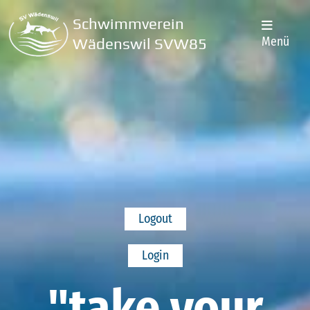
Schwimmverein
Menü
Wädenswil SVW85
Logout
Login
"take your