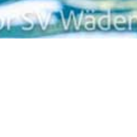
Zurück
Bülicup (nur wenn ihr
nicht in Bühl DE seid)
Wann
Samstag 27.06.2026 (ganztägig)